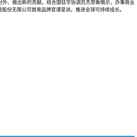
外、做出新的贡献。结合国驻华协调员杰思衡暗示，办事商业
科技股份无限公司首席品牌官谭旻说。推进全球可持续成长。