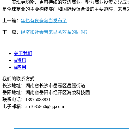
实现更均衡、更可持续的双边商业。帮力商业投资立异成长
是全球商业的主要构成部门和国际经贸合做的主要范畴，来自5
上一篇：
年也有良多勾当发布了
下一篇：
经济和社会带来显著效益的同时？
关于我们
ai资讯
ai应用
我们的联系方式
长沙地址：湖南省长沙市岳麓区岳麓街道
岳阳地址：湖南省岳阳市经开区海凌科技园
联系电话：13975088831
电子邮箱：251635860@qq.com