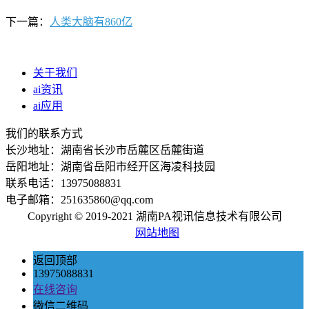
下一篇：
人类大脑有860亿
关于我们
ai资讯
ai应用
我们的联系方式
长沙地址：湖南省长沙市岳麓区岳麓街道
岳阳地址：湖南省岳阳市经开区海凌科技园
联系电话：13975088831
电子邮箱：251635860@qq.com
Copyright © 2019-2021 湖南PA视讯信息技术有限公司
网站地图
返回顶部
13975088831
在线咨询
微信二维码