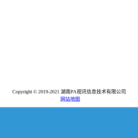
Copyright © 2019-2021 湖南PA视讯信息技术有限公司
网站地图