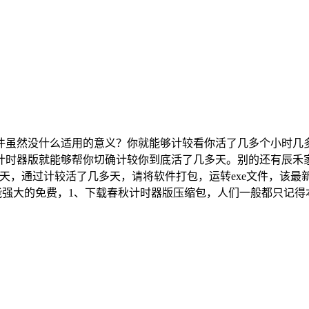
然没什么适用的意义？你就能够计较看你活了几多个小时几多
版就能够帮你切确计较你到底活了几多天。别的还有辰禾家庭记账软件
几多天，通过计较活了几多天，请将软件打包，运转exe文件，该
功能强大的免费，1、下载春秋计时器版压缩包，人们一般都只记