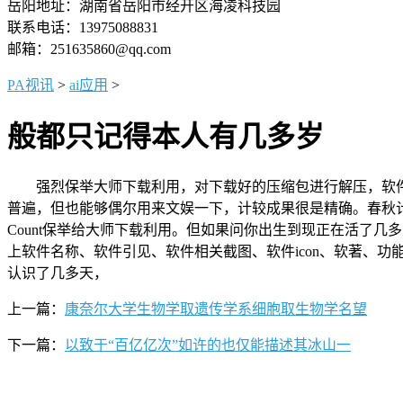
岳阳地址：湖南省岳阳市经开区海凌科技园
联系电话：13975088831
邮箱：251635860@qq.com
PA视讯
>
ai应用
>
般都只记得本人有几多岁
强烈保举大师下载利用，对下载好的压缩包进行解压，软件虽
普遍，但也能够偶尔用来文娱一下，计较成果很是精确。春秋计时器
Count保举给大师下载利用。但如果问你出生到现正在活了
上软件名称、软件引见、软件相关截图、软件icon、软著、
认识了几多天，
上一篇：
康奈尔大学生物学取遗传学系细胞取生物学名望
下一篇：
以致于“百亿亿次”如许的也仅能描述其冰山一